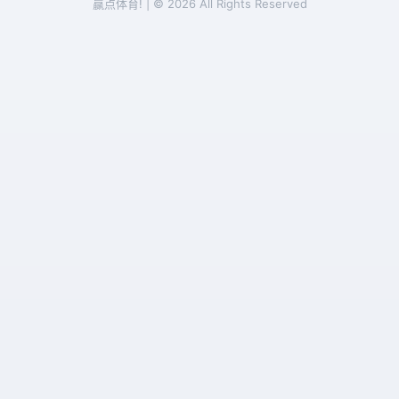
赢点体育! | © 2026 All Rights Reserved