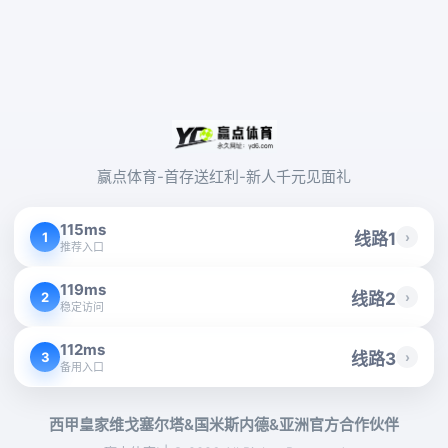
赢点体育-首存送红利-新人千元见面礼
115ms
线路1
›
1
推荐入口
119ms
线路2
›
2
稳定访问
112ms
线路3
›
3
备用入口
西甲皇家维戈塞尔塔&国米斯内德&亚洲官方合作伙伴